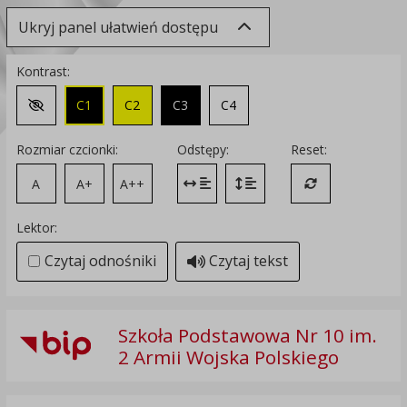
Ukryj panel ułatwień dostępu
Kontrast:
C1
C2
C3
C4
Zmień kontrast na domyślny
Rozmiar czcionki:
Odstępy:
Reset:
A
A+
A++
Zmień odstęp między literami
Zmień interlinię i margines
Przywróć ustawi
Lektor:
Czytaj odnośniki
Czytaj tekst
Szkoła Podstawowa Nr 10 im.
2 Armii Wojska Polskiego