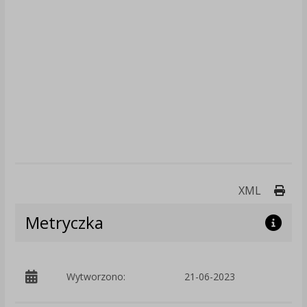
Druk
XML
Metryczka
p
Wytworzono:
21-06-2023