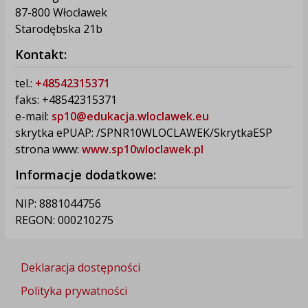
87-800 Włocławek
Starodębska 21b
Kontakt:
tel.:
+48542315371
faks: +48542315371
e-mail:
sp10@edukacja.wloclawek.eu
skrytka ePUAP: /SPNR10WLOCLAWEK/SkrytkaESP
strona www:
www.sp10wloclawek.pl
Informacje dodatkowe:
NIP: 8881044756
REGON: 000210275
Deklaracja dostępności
Polityka prywatności