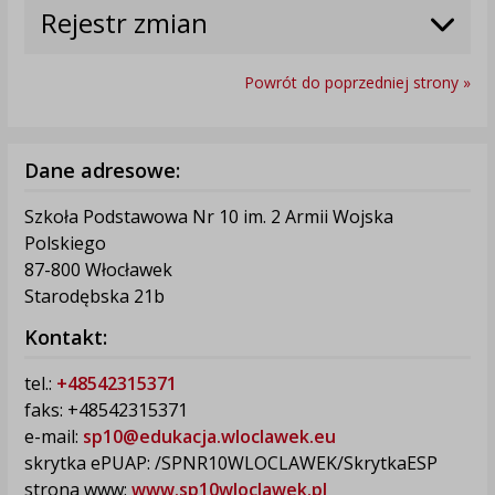
Rejestr zmian
Powrót do poprzedniej strony »
Dane adresowe:
Szkoła Podstawowa Nr 10 im. 2 Armii Wojska
Polskiego
87-800 Włocławek
Starodębska 21b
Kontakt:
tel.:
+48542315371
faks: +48542315371
e-mail:
sp10@edukacja.wloclawek.eu
skrytka ePUAP: /SPNR10WLOCLAWEK/SkrytkaESP
strona www:
www.sp10wloclawek.pl