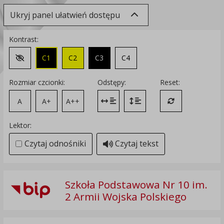
Ukryj panel ułatwień dostępu
Kontrast:
C1
C2
C3
C4
Zmień kontrast na domyślny
Rozmiar czcionki:
Odstępy:
Reset:
A
A+
A++
Zmień odstęp między literami
Zmień interlinię i margines
Przywróć ustawi
Lektor:
Czytaj odnośniki
Czytaj tekst
Szkoła Podstawowa Nr 10 im.
2 Armii Wojska Polskiego